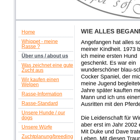
WIE ALLES BEGAN
Home
Whippet - meine
Angefangen hat alles s
Rasse ?
meiner Kindheit. 1973
ich meine ersten Hund
Über uns / about us
geschenkt. Es war ein
Was zeichnet eine gute
wunderschöner blau-s
Zucht aus
Cocker Spaniel, der mi
Wir kaufen einen
meine Jugend begleitet
Welpen
Jahre später kauften m
Rasse-Information
Mann und ich uns einen 
Rasse-Standard
Ausritten mit den Pferd
Unsere Hunde / our
Die Leidenschaft für W
dogs
aber erst im Jahr 2002 
Unsere Würfe
Mit Duke und Dave trat
Zuchtplanung/breeding
Leben. Mit diesen Tra