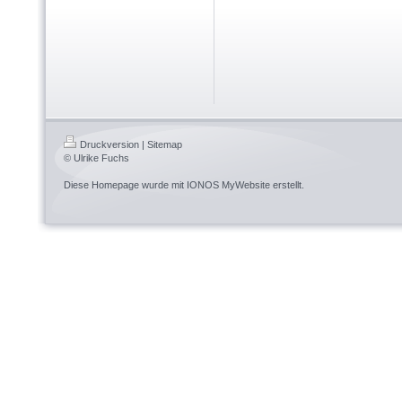
Druckversion
|
Sitemap
© Ulrike Fuchs
Diese Homepage wurde mit
IONOS MyWebsite
erstellt.