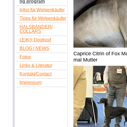
ng program
Infos für Welpenkäufer
Tipps für Welpenkäufer
HALSBÄNDER/
COLLARS
LEIKY Dogfood
BLOG / NEWS
Caprice Citrin of Fox M
Fotos
mal Mutter
Links & Literatur
Kontakt/Contact
Impressum