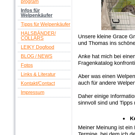
program
Infos für
Welpenkäufer
Tipps für Welpenkäufer
HALSBÄNDER/
Unsere kleine Grace Gr
COLLARS
und Thomas ins schöne
LEIKY Dogfood
Anke hat mich bei ein
BLOG / NEWS
Fragenkatalog konfrontier
Fotos
Links & Literatur
Aber was einen Welpenkä
auch für andere Welpenk
Kontakt/Contact
Impressum
Daher einige Informati
sinnvoll sind und Tipp
Ke
Meiner Meinung ist ein 
Termine, bei dem ich 