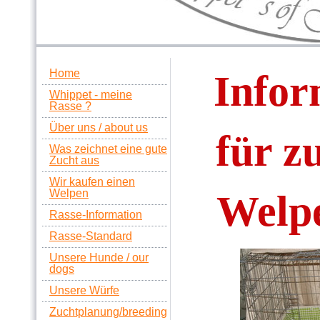
Home
Infor
Whippet - meine
Rasse ?
Über uns / about us
für z
Was zeichnet eine gute
Zucht aus
Wir kaufen einen
Welpen
Welp
Rasse-Information
Rasse-Standard
Unsere Hunde / our
dogs
Unsere Würfe
Zuchtplanung/breeding