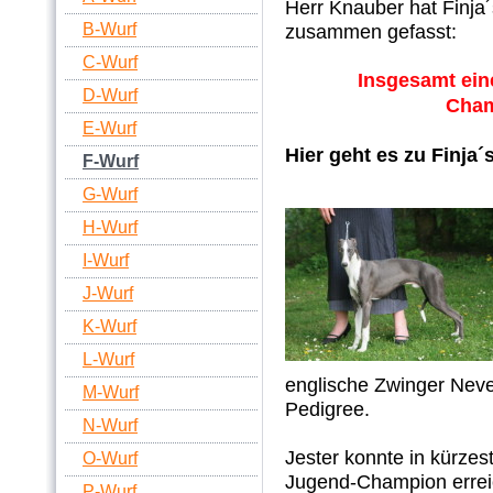
Herr Knauber hat Finja
B-Wurf
zusammen gefasst:
C-Wurf
Insgesamt ein
D-Wurf
Cham
E-Wurf
Hier geht es zu Finja´
F-Wurf
G-Wurf
H-Wurf
I-Wurf
J-Wurf
K-Wurf
L-Wurf
englische Zwinger Neve
M-Wurf
Pedigree.
N-Wurf
Jester konnte in kürzes
O-Wurf
Jugend-Champion errei
P-Wurf