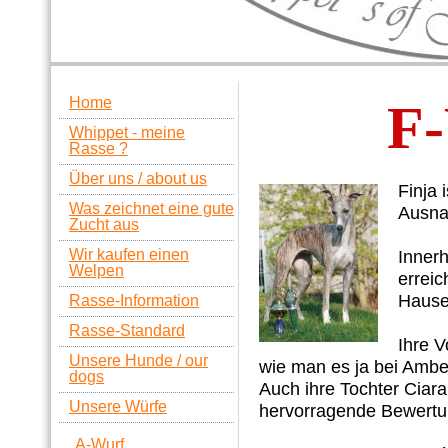
Home
F
Whippet - meine
Rasse ?
Über uns / about us
Finja 
Was zeichnet eine gute
Ausnah
Zucht aus
Wir kaufen einen
Innerh
Welpen
errei
Hause 
Rasse-Information
Rasse-Standard
Ihre V
Unsere Hunde / our
wie man es ja bei Ambe
dogs
Auch ihre Tochter Ciara 
Unsere Würfe
hervorragende Bewertu
A-Wurf