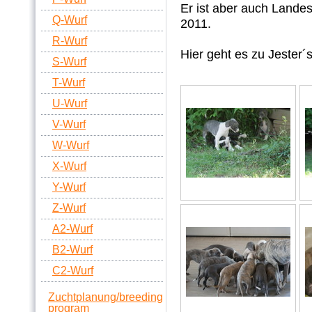
Er ist aber auch Lande
Q-Wurf
2011.
R-Wurf
Hier geht es zu Jester´
S-Wurf
T-Wurf
U-Wurf
V-Wurf
W-Wurf
X-Wurf
Y-Wurf
Z-Wurf
A2-Wurf
B2-Wurf
C2-Wurf
Zuchtplanung/breeding
program