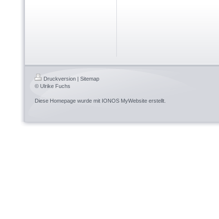
Druckversion
|
Sitemap
© Ulrike Fuchs
Diese Homepage wurde mit
IONOS MyWebsite
erstellt.