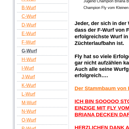
Jugend Champion Briana Ba
B-Wurf
Champion Fly vom Kleinen
C-Wurf
Jeder, der sich in de
D-Wurf
dass der F-Wurf von F
E-Wurf
erfolgreichste Wurf in
F-Wurf
Züchterlaufbahn ist.
G-Wurf
Fly hat so viele Erfolg
H-Wurf
gar nicht aufzählen k
I-Wurf
Auch alle seine Wurf
erfolgreich….
J-Wurf
K-Wurf
Der Stammbaum von F
L-Wurf
ICH BIN SOOOOO ST
M-Wurf
EINZIGE MIT FLY VO
N-Wurf
BRIANA DECKEN DAR
O-Wurf
HERZLICHEN DANK A
P-Wurf