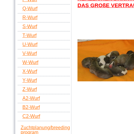
DAS GROßE VERTRAU
Q-Wurf
R-Wurf
S-Wurf
T-Wurf
U-Wurf
V-Wurf
W-Wurf
X-Wurf
Y-Wurf
Z-Wurf
A2-Wurf
B2-Wurf
C2-Wurf
Zuchtplanung/breeding
program