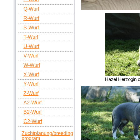
Q-Wurf
R-Wurf
S-Wurf
T-Wurf
U-Wurf
V-Wurf
W-Wurf
X-Wurf
Hazel Herzogin 
Y-Wurf
Z-Wurf
A2-Wurf
B2-Wurf
C2-Wurf
Zuchtplanung/breeding
program