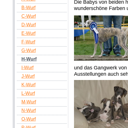
Die Babys von beiden 
B-Wurf
wunderschöne Farben u
C-Wurf
D-Wurf
E-Wurf
F-Wurf
G-Wurf
H-Wurf
und das Gangwerk von 
I-Wurf
Ausstellungen auch sehr
J-Wurf
K-Wurf
L-Wurf
M-Wurf
N-Wurf
O-Wurf
P-Wurf