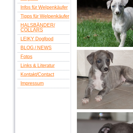
Infos für Welpenkäufer
Tipps für Welpenkäufer
HALSBÄNDER/
COLLARS
LEIKY Dogfood
BLOG / NEWS
Fotos
Links & Literatur
Kontakt/Contact
Impressum