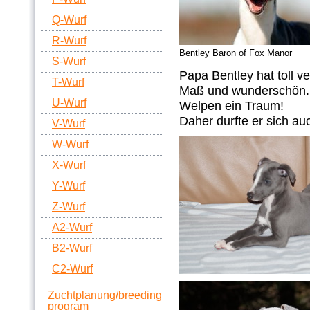
Q-Wurf
R-Wurf
Bentley Baron of Fox Manor
S-Wurf
Papa Bentley hat toll ve
T-Wurf
Maß und wunderschön. A
U-Wurf
Welpen ein Traum!
Daher durfte er sich au
V-Wurf
W-Wurf
X-Wurf
Y-Wurf
Z-Wurf
A2-Wurf
B2-Wurf
C2-Wurf
Zuchtplanung/breeding
program