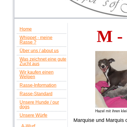
Home
M 
Whippet - meine
Rasse ?
Über uns / about us
Was zeichnet eine gute
Zucht aus
Wir kaufen einen
Welpen
Rasse-Information
Rasse-Standard
Unsere Hunde / our
dogs
Hazel mit ihren kl
Unsere Würfe
Marquise und Marquis 
A-Wurf