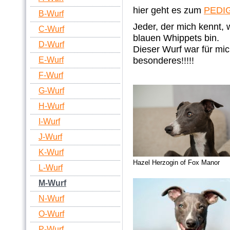
hier geht es zum
PEDI
B-Wurf
Jeder, der mich kennt, 
C-Wurf
blauen Whippets bin.
D-Wurf
Dieser Wurf war für mi
besonderes!!!!!
E-Wurf
F-Wurf
G-Wurf
H-Wurf
I-Wurf
J-Wurf
K-Wurf
Hazel Herzogin of Fox Manor
L-Wurf
M-Wurf
N-Wurf
O-Wurf
P-Wurf