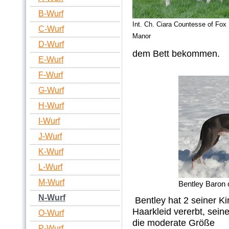
B-Wurf
Int. Ch. Ciara Countesse of Fox
C-Wurf
Manor
D-Wurf
dem Bett bekommen.
E-Wurf
F-Wurf
G-Wurf
H-Wurf
I-Wurf
J-Wurf
K-Wurf
L-Wurf
M-Wurf
Bentley Baron 
N-Wurf
Bentley hat 2 seiner K
Haarkleid vererbt, sei
O-Wurf
die moderate Größe 
P-Wurf