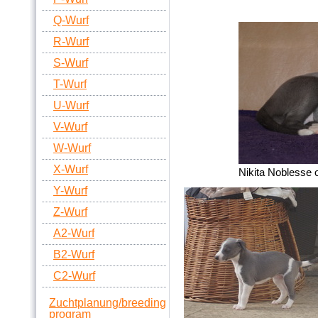
Q-Wurf
R-Wurf
S-Wurf
T-Wurf
U-Wurf
V-Wurf
W-Wurf
X-Wurf
Nikita Noblesse 
Y-Wurf
Z-Wurf
A2-Wurf
B2-Wurf
C2-Wurf
Zuchtplanung/breeding
program