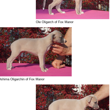
Ole Oligarch of Fox Manor
shima Oligarchin of Fox Manor