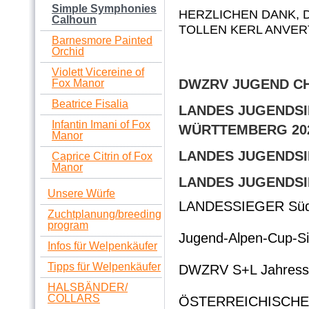
Simple Symphonies
HERZLICHEN DANK, 
Calhoun
TOLLEN KERL ANVERT
Barnesmore Painted
Orchid
Violett Vicereine of
DWZRV JUGEND C
Fox Manor
Beatrice Fisalia
LANDES JUGENDSI
Infantin Imani of Fox
WÜRTTEMBERG 20
Manor
LANDES JUGENDSI
Caprice Citrin of Fox
Manor
LANDES JUGENDSI
Unsere Würfe
LANDESSIEGER Süd
Zuchtplanung/breeding
program
Jugend-Alpen-Cup-S
Infos für Welpenkäufer
Tipps für Welpenkäufer
DWZRV S+L Jahress
HALSBÄNDER/
COLLARS
ÖSTERREICHISCH