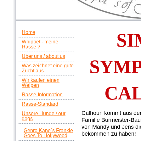
Home
SI
Whippet - meine
Rasse ?
Über uns / about us
SYMP
Was zeichnet eine gute
Zucht aus
Wir kaufen einen
Welpen
CA
Rasse-Information
Rasse-Standard
Calhoun kommt aus der
Unsere Hunde / our
dogs
Familie Burmeister-Baum
von Mandy und Jens d
Genro Kane´s Frankie
bekommen zu haben!
Goes To Hollywood